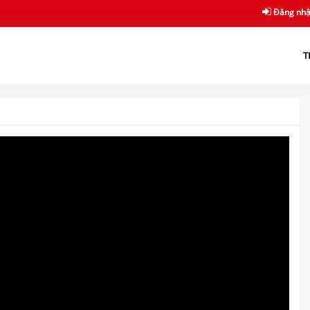
Đăng nh
T