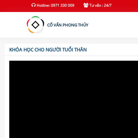
(current)
Hotline: 0971 330 009
Tư vấn : 24/7
CỐ VẤN PHONG THỦY
KHÓA HỌC CHO NGƯỜI TUỔI THÂN