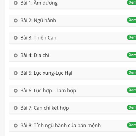
Bài 1: Âm dương
Xem
Bài 2: Ngũ hành
Xem
Bài 3: Thiên Can
Xem
Bài 4: Địa chi
Xem
Bài 5: Lục xung-Lục Hại
Xem
Bài 6: Lục hợp - Tam hợp
Xem
Bài 7: Can chi kết hợp
Xem
Bài 8: Tính ngũ hành của bản mệnh
Xem