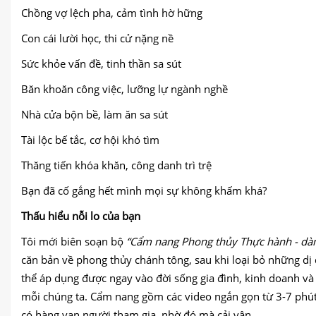
Chồng vợ lệch pha, cảm tình hờ hững
Con cái lười học, thi cử nặng nề
Sức khỏe vấn đề, tinh thần sa sút
Băn khoăn công việc, lưỡng lự ngành nghề
Nhà cửa bộn bề, làm ăn sa sút
Tài lộc bế tắc, cơ hội khó tìm
Thăng tiến khóa khăn, công danh trì trệ
Bạn đã cố gắng hết mình mọi sự không khấm khá?
Thấu hiểu nỗi lo của bạn
Tôi mới biên soạn bộ
“Cẩm nang Phong thủy Thực hành - dàn
căn bản về phong thủy chánh tông, sau khi loại bỏ những dị 
thể áp dụng được ngay vào đời sống gia đình, kinh doanh và
mỗi chúng ta. Cẩm nang gồm các video ngắn gọn từ 3-7 phút,
có hàng vạn người tham gia, nhờ đó mà cải vận.