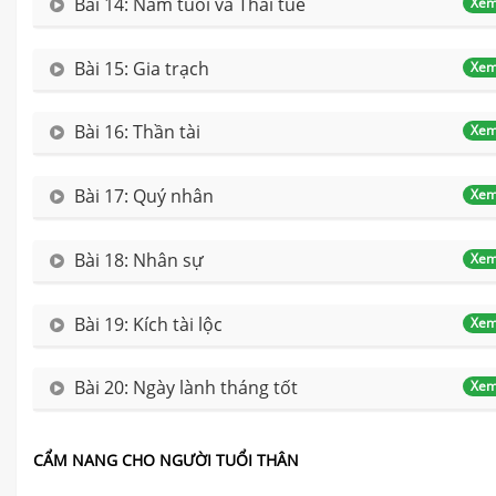
Bài 14: Năm tuổi và Thái tuế
Xem
Bài 15: Gia trạch
Xem
Bài 16: Thần tài
Xem
Bài 17: Quý nhân
Xem
Bài 18: Nhân sự
Xem
Bài 19: Kích tài lộc
Xem
Bài 20: Ngày lành tháng tốt
Xem
CẨM NANG CHO NGƯỜI TUỔI THÂN