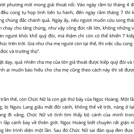
ười phương mới mong giải thoát nổi. Vào ngày rằm từ tháng 4 đ
đều cùng tụ họp tinh tiến tu hành, đến ngày rằm tháng 7 thì k
ăng chúng đắc chánh quả. Ngày ấy, nếu ngươi muốn cứu song thâ
 chay cho tăng chúng, như vậy công đức rất lớn, không những v
hân ngươi khỏi khổ quỷ đói, mà thậm chí còn có thể khiến 7 kiế
c trên trời. Giá như cha mẹ ngươi còn tại thế, thì việc cầu cúng
đức và trường thọ”.
ật dạy, quả nhiên cha mẹ của tôn giả thoát được kiếp quỷ đói và 
nh ai muốn báo hiếu cho cha mẹ cũng theo cách này thì sẽ được
trần thế, còn Chức Nữ là con gái thứ bảy của Ngọc Hoàng. Một l
 bị Ngưu Lang giấu mất đôi cánh, không thể về trời, nàng ở lại
g đi vắng, Chức Nữ vô tình tìm thấy bộ cánh của mình tron
 lắp cánh bay về thiên giới. Ngọc Hoàng biết chuyên rất giận 
g lên trình diện một lần. Sau đó Chức Nữ sai đàn quạ đen đưa