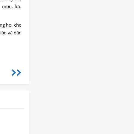
a môn, lưu
òng họ, cho
giáo và dân