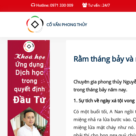
(current)
Hotline: 0971 330 009
Tư vấn : 24/7
CỐ VẤN PHONG THỦY
Rằm tháng bảy và
Chuyên gia phong thủy Nguyễn 
trong tháng bảy năm nay.
1. Sự tích về ngày xá tội vong
Có một buổi tối, A Nan ngồi 
miệng nhả ra lửa bước vào. Q
miệng lửa mặt cháy như nó.
phải thí cho bọn ngạ quỷ chú