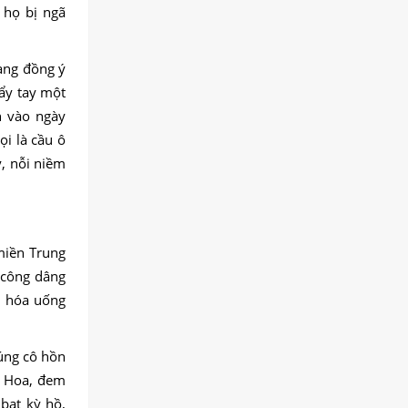
 họ bị ngã
àng đồng ý
ẩy tay một
n vào ngày
ọi là cầu ô
, nỗi niềm
 miền Trung
 công dâng
n hóa uống
úng cô hồn
 Hoa, đem
bạt kỳ hồ,