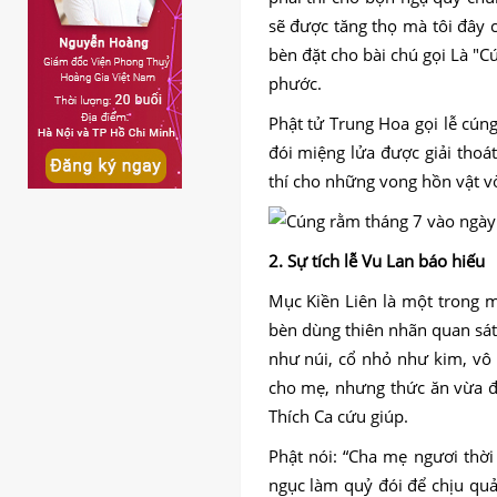
sẽ được tăng thọ mà tôi đây 
bèn đặt cho bài chú gọi Là "
phước.
Phật tử Trung Hoa gọi lễ cún
đói miệng lửa được giải thoát
thí cho những vong hồn vật vờ
2. Sự tích lễ Vu Lan báo hiếu
Mục Kiền Liên là một trong 
bèn dùng thiên nhãn quan sát
như núi, cổ nhỏ như kim, vô
cho mẹ, nhưng thức ăn vừa đư
Thích Ca cứu giúp.
Phật nói: “Cha mẹ ngươi thời 
ngục làm quỷ đói để chịu qu