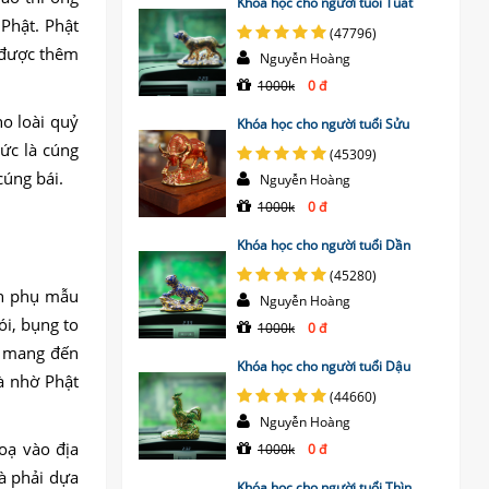
Khóa học cho người tuổi Tuất
Phật. Phật
(47796)
 được thêm
Nguyễn Hoàng
1000k
0 đ
ho loài quỷ
Khóa học cho người tuổi Sửu
tức là cúng
(45309)
cúng bái.
Nguyễn Hoàng
1000k
0 đ
Khóa học cho người tuổi Dần
(45280)
ân phụ mẫu
Nguyễn Hoàng
ói, bụng to
1000k
0 đ
c mang đến
Khóa học cho người tuổi Dậu
và nhờ Phật
(44660)
Nguyễn Hoàng
đoạ vào địa
1000k
0 đ
à phải dựa
Khóa học cho người tuổi Thìn