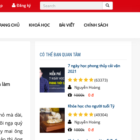
ập
Đăng ký
RANG CHỦ
KHOÁ HỌC
BÀI VIẾT
CHÍNH SÁCH
CÓ THỂ BẠN QUAN TÂM
7 ngày học phong thủy cải vận
2021
(63373)
n làm
Nguyễn Hoàng
1000k
0 đ
Khóa học cho người tuổi Tý
nhỏ mà dài,
(49304)
Nguyễn Hoàng
cõi ngạ quỷ
1000k
0 đ
ày mai ông
ảo thì ông