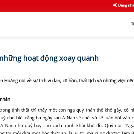
Đăng nh
T
 những hoạt động xoay quanh
Hoàng nói về sự tích vu lan, cô hồn, thất tịch và những việc nê
 nhân
trong tịnh thất thì thấy một con ngạ quỷ thân thể khô gầy, cổ 
uỷ cho biết rằng ba ngày sau A Nan sẽ chết và sẽ luân hồi vào 
 A Nan nhờ quỷ bày cho cách tránh khỏi khổ đồ. Quỷ nói: "Ng
ng tôi mỗi đứa một hộc thức ăn, lại vì tôi mà cúng dường Tam B