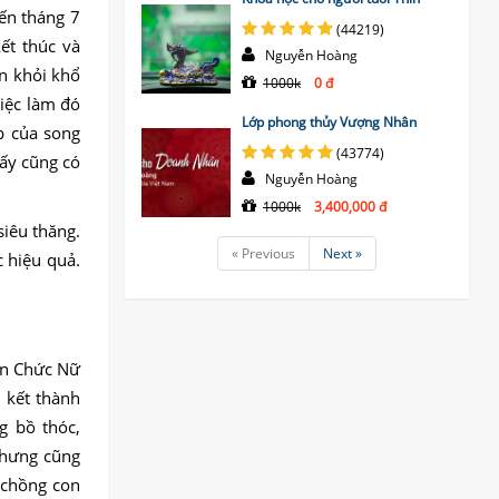
ến tháng 7
(44219)
ết thúc và
Nguyễn Hoàng
n khỏi khổ
1000k
0 đ
iệc làm đó
Lớp phong thủy Vượng Nhân
p của song
(43774)
 ấy cũng có
Nguyễn Hoàng
1000k
3,400,000 đ
siêu thăng.
« Previous
Next »
 hiệu quả.
ần Chức Nữ
 kết thành
g bồ thóc,
nhưng cũng
 chồng con