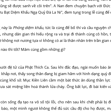
cũng sẽ được sanh về cõi trên". A Nan đem chuyện bạch với Ðức 
Cứu Bạt Diệm Khẩu Ngạ Quỷ Ðà La Ni", đem tụng trong lễ cúng để
g này là
Phóng diệm khẩu
, tức là cúng để bố thí và cầu nguyện c
, nhưng dân gian thì hiểu rộng ra và trại đi thành cúng cô hồn, 
 không nơi nương tựa vì không có ai là thân nhân trên trần gian 
mười đệ tử của Phật Thích Ca. Sau khi đắc đạo, ngài muốn báo 
 khắp nơi, thấy song thân đang bị giam hãm với hình dạng quỷ đ
 cùng khổ sở. Mục Kiền Liên cầm một bát thức ăn dùng thần lự
a sát miệng liền hoá thành lửa cháy. Ông bất lực, đi bái kiến 
còn sống đạ tạo ra vô số tội lỗi, cho nên sau khi chết phải bị 
ả báo, một mình ngươi không thể đủ sức cầu độ cho họ được, m