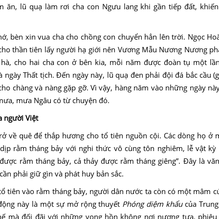
 ăn, lũ quạ làm rơi cha con Ngưu lang khi gần tiếp đất, khiến
, bèn xin vua cha cho chồng con chuyển hẳn lên trời. Ngọc Ho
 cho thần tiên lấy người hạ giới nên Vương Mẫu Nương Nương ph
 hà, cho hai cha con ở bên kia, mỗi năm được đoàn tụ một lầ
à ngày Thất tịch. Đến ngày này, lũ quạ đen phải đội đá bắc cầu (g
cho chàng và nàng gặp gỡ. Vì vậy, hàng năm vào những ngày này
mưa, mưa Ngâu có từ chuyện đó.
 người Việt
 trở về quê để thắp hương cho tổ tiên nguồn cội. Các dòng họ ở
 dịp rằm tháng bảy với nghi thức vô cùng tôn nghiêm, lễ vật kỳ
 được rằm tháng bảy, cả thảy được rằm tháng giêng”. Đây là vă
ần phải giữ gìn và phát huy bản sắc.
 tổ tiên vào rằm tháng bảy, người dân nước ta còn có một mâm c
t động này là một sự mở rộng thuyết
Phóng diệm khẩu
của Trung
thế mà đối đãi với những vong hồn không nơi nương tựa, phiêu 