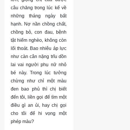
DỊCH
VỤ
câu chăng trong lúc kể về
những tháng ngày bất
BÀI
VIẾT
hạnh. Nợ nần chồng chất,
chồng bỏ, con đau, bệnh
tật hiểm nghèo, không còn
lối thoát. Bao nhiêu áp lực
như càn cân nặng trĩu dồn
lai vai người phụ nữ nhỏ
bé này. Trong lúc tưởng
chừng như chỉ một màu
đen bao phủ thì chị biết
đến tôi, liền gọi để tìm một
điều gì an ủi, hay chị gọi
cho tôi để hi vọng một
phép màu?