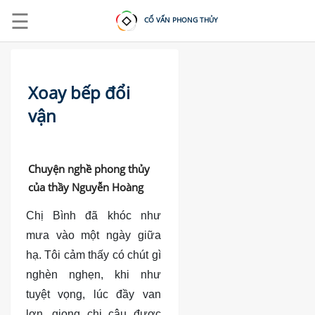
☰
CỐ VẤN PHONG THỦY
Xoay bếp đổi
vận
ĐĂNG
NHẬP
|
Chuyện nghề phong thủy
của thầy Nguyễn Hoàng
ĐĂNG
KÝ
Chị Bình đã khóc như
mưa vào một ngày giữa
TRANG
hạ. Tôi cảm thấy có chút gì
CHỦ
nghèn nghẹn, khi như
KHOÁ
tuyệt vọng, lúc đầy van
HỌC
lơn, giọng chị câu được