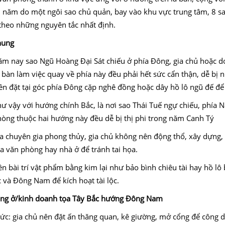
i năm do một ngôi sao chủ quản, bay vào khu vực trung tâm, 8 sa
theo những nguyên tắc nhất định.
chung
ăm nay sao Ngũ Hoàng Đại Sát chiếu ở phía Đông, gia chủ hoặc 
bàn làm việc quay về phía này đều phải hết sức cẩn thận, dễ bị 
n đặt tại góc phía Đông cặp nghê đồng hoặc dây hồ lô ngũ đế để 
 vậy với hướng chính Bắc, là nơi sao Thái Tuế ngự chiếu, phía N
hòng thuộc hai hướng này đều dễ bị thị phi trong năm Canh Tý
 chuyên gia phong thủy, gia chủ không nên động thổ, xây dựng, t
 văn phòng hay nhà ở để tránh tai họa.
 bài trí vật phẩm bằng kim lại như bảo bình chiêu tài hay hồ lô b
 và Đông Nam để kích hoạt tài lộc.
 đang ở/kinh doanh tọa Tây Bắc hướng Đông Nam
ức: gia chủ nên đặt ấn thăng quan, kê giường, mở cổng để công 