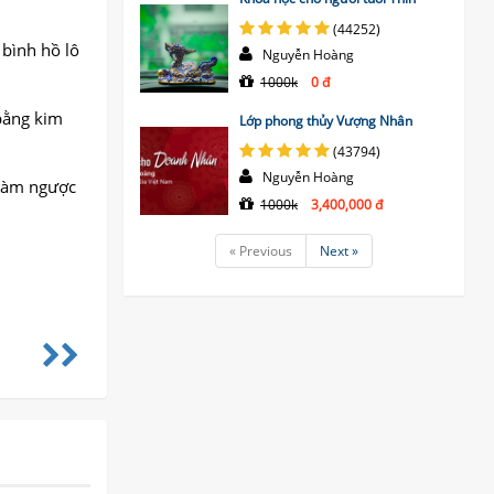
(44252)
 bình hồ lô
Nguyễn Hoàng
1000k
0 đ
 bằng kim
Lớp phong thủy Vượng Nhân
(43794)
Nguyễn Hoàng
 làm ngược
1000k
3,400,000 đ
« Previous
Next »