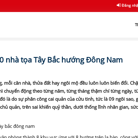
Đăng nh
T
0 nhà tọa Tây Bắc hướng Đông Nam
 mỗi căn nhà, thửa đất hay ngôi mộ đều luôn luôn biến đổi. Chậ
hì chuyển động theo từng năm, từng tháng thậm chí từng ngày, từ
ó là do sự phân công cai quản của cửu tinh, tức là 09 ngôi sao, g
chủ quản, trên sai khiến quỷ thần, dưới thống lĩnh nhân gian, s
văn phòng thành 8 khu vực ứng với 8 hướng trên la bàn, cộng vớ