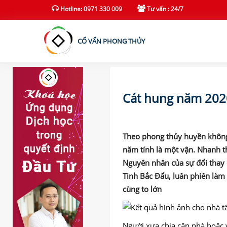
(current)
Hotline: 0971 330 009
Tư vấn : 24/7
CỐ VẤN PHONG THỦY
Cát hung năm 202
Theo phong thủy huyền không,
năm tính là một vận. Nhanh t
Nguyên nhân của sự đổi thay đ
Tinh Bắc Đẩu, luân phiên làm 
cùng to lớn
Người xưa chia căn nhà hoặc 