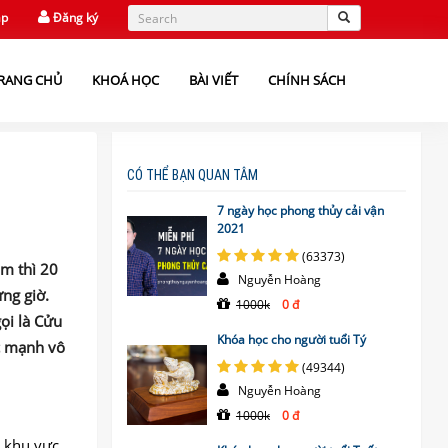
ập
Đăng ký
RANG CHỦ
KHOÁ HỌC
BÀI VIẾT
CHÍNH SÁCH
CÓ THỂ BẠN QUAN TÂM
7 ngày học phong thủy cải vận
2021
(63373)
m thì 20
Nguyễn Hoàng
ng giờ.
1000k
0 đ
ọi là Cửu
Khóa học cho người tuổi Tý
ức mạnh vô
(49344)
Nguyễn Hoàng
1000k
0 đ
i khu vực