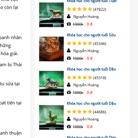
Khóa học cho người tuổi Tuất
o còn lại
(47822)
Nguyễn Hoàng
1000k
0 đ
Khóa học cho người tuổi Sửu
doanh nhân
(45346)
những
Nguyễn Hoàng
hóa giải.
1000k
0 đ
am bị Thái
Khóa học cho người tuổi Dần
(45318)
u sửa tại
Nguyễn Hoàng
1000k
0 đ
át tiên tại
Khóa học cho người tuổi Dậu
(44686)
Nguyễn Hoàng
1000k
0 đ
danh thuận
Khóa học cho người tuổi Thìn