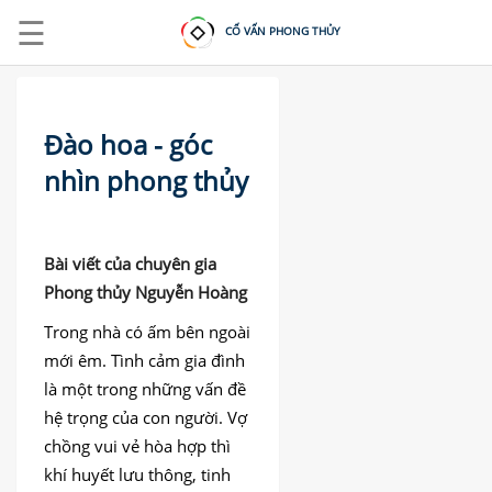
☰
CỐ VẤN PHONG THỦY
Đào hoa - góc
nhìn phong thủy
ĐĂNG
NHẬP
|
Bài viết của chuyên gia
Phong thủy Nguyễn Hoàng
ĐĂNG
KÝ
Trong nhà có ấm bên ngoài
mới êm. Tình cảm gia đình
TRANG
là một trong những vấn đề
CHỦ
hệ trọng của con người. Vợ
KHOÁ
chồng vui vẻ hòa hợp thì
HỌC
khí huyết lưu thông, tinh