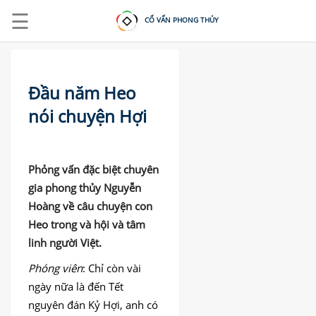
☰
CỐ VẤN PHONG THỦY
Đầu năm Heo
nói chuyện Hợi
ĐĂNG
NHẬP
|
Phỏng vấn đặc biệt chuyên
gia phong thủy Nguyễn
ĐĂNG
KÝ
Hoàng về câu chuyện con
Heo trong và hội và tâm
linh người Việt.
TRANG
CHỦ
Phóng viên
: Chỉ còn vài
KHOÁ
ngày nữa là đến Tết
HỌC
nguyên đán Kỷ Hợi, anh có