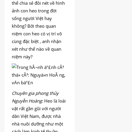
DỊCH
thể chia sẻ đôi nét về hình
VỤ
ảnh con heo trong đời
BÀI
sống người Việt hay
VIẾT
không? Bởi theo quan
niệm con heo có vị trí vô
cùng đặc biệt , anh nhận
xét như thế nào về quan
niệm này?
Chuyên gia phong thủy
Nguyễn Hoàng
: Heo là loài
vật rất gần gũi với người
dân Việt Nam, được nhà
nhà nuôi dưỡng như một
cách làm kinh tế thuần