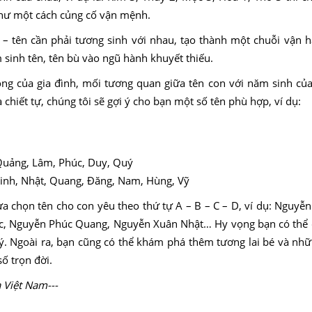
hư một cách củng cố vận mệnh.
– tên cần phải tương sinh với nhau, tạo thành một chuỗi vận hà
sinh tên, tên bù vào ngũ hành khuyết thiếu.
ọng của gia đình, mối tương quan giữa tên con với năm sinh củ
hiết tự, chúng tôi sẽ gợi ý cho bạn một số tên phù hợp, ví dụ:
Quảng, Lâm, Phúc, Duy, Quý
Minh, Nhật, Quang, Đăng, Nam, Hùng, Vỹ
ựa chọn tên cho con yêu theo thứ tự A – B – C – D, ví dụ: Nguyễ
c, Nguyễn Phúc Quang, Nguyễn Xuân Nhật… Hy vọng bạn có thể
ý. Ngoài ra, bạn cũng có thể khám phá thêm tương lai bé và nh
ố trọn đời.
 Việt Nam---