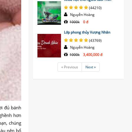
(44210)
Nguyễn Hoàng
1000k
0 đ
Lớp phong thủy Vượng Nhân
(43769)
Nguyễn Hoàng
1000k
3,400,000 đ
« Previous
Next »
ời đủ bánh
 ghềnh hơn
 bạn, chúng
cháu nên bổ