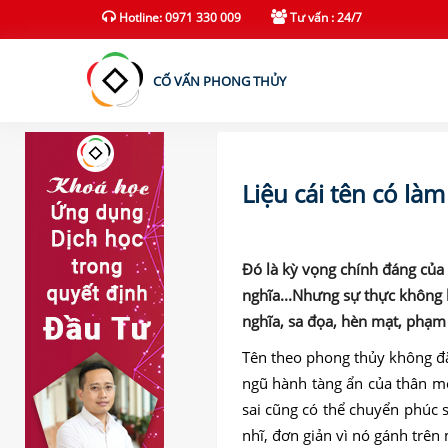
(current)
Hotline: 0971 330 009
Tư vấn : 24/7
CỐ VẤN PHONG THỦY
Liệu cái tên có là
Đó là kỳ vọng chính đáng của 
nghĩa...Nhưng sự thực không hẳ
nghĩa, sa đọa, hèn mạt, phạm 
Tên theo phong thủy không đặ
ngũ hành tàng ẩn của thân mệ
sai cũng có thể chuyển phúc 
nhĩ, đơn giản vì nó gánh trên