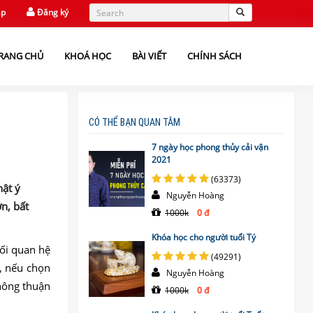
ập
Đăng ký
RANG CHỦ
KHOÁ HỌC
BÀI VIẾT
CHÍNH SÁCH
CÓ THỂ BẠN QUAN TÂM
7 ngày học phong thủy cải vận
2021
(63373)
hật ý
Nguyễn Hoàng
n, bất
1000k
0 đ
Khóa học cho người tuổi Tý
ối quan hệ
(49291)
, nếu chọn
Nguyễn Hoàng
hông thuận
1000k
0 đ