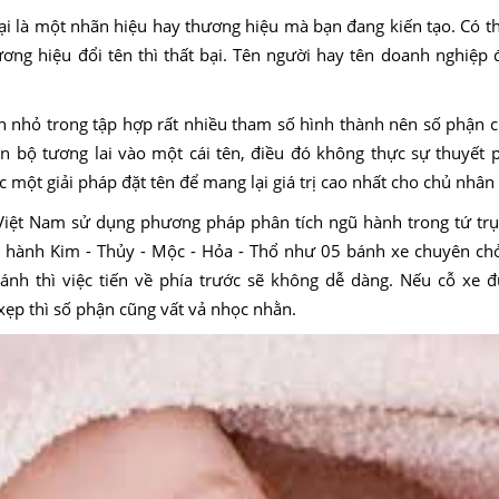
lại là một nhãn hiệu hay thương hiệu mà bạn đang kiến tạo. Có 
ương hiệu đổi tên thì thất bại. Tên người hay tên doanh nghiệp 
ần nhỏ trong tập hợp rất nhiều tham số hình thành nên số phận c
n bộ tương lai vào một cái tên, điều đó không thực sự thuyết 
 một giải pháp đặt tên để mang lại giá trị cao nhất cho chủ nhân
iệt Nam sử dụng phương pháp phân tích ngũ hành trong tứ trụ
ũ hành Kim - Thủy - Mộc - Hỏa - Thổ như 05 bánh xe chuyên chở
bánh thì việc tiến về phía trước sẽ không dễ dàng. Nếu cỗ xe 
xẹp thì số phận cũng vất vả nhọc nhằn.