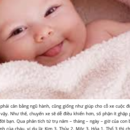
à phải cân bằng ngũ hành, cũng giống như giúp cho cỗ xe cuộc đ
 vậy. Như thế, chuyến xe sẽ dễ điều khiển hơn, số phận ít ghập
 đời bạn. Qua phân tích tứ trụ năm – tháng – ngày – giờ của con
ành của cháu, ví dụ là: Kim 3, Thủy 2, Mộc 3, Hỏa 1, Thổ 3 thì 