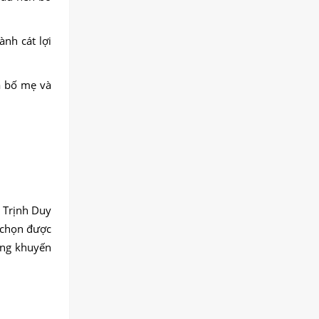
nh cát lợi
a bố mẹ và
n Trịnh Duy
 chọn được
ững khuyến