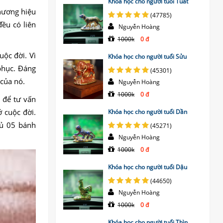
Khóa học cho người tuổi Tuất
thương hiệu
(47785)
đều có liên
Nguyễn Hoàng
1000k
0 đ
uộc đời. Vì
Khóa học cho người tuổi Sửu
phục. Đáng
(45301)
 của nó.
Nguyễn Hoàng
1000k
0 đ
 để tư vấn
 cuộc đời.
Khóa học cho người tuổi Dần
đủ 05 bánh
(45271)
Nguyễn Hoàng
1000k
0 đ
Khóa học cho người tuổi Dậu
(44650)
Nguyễn Hoàng
1000k
0 đ
Khóa học cho người tuổi Thìn