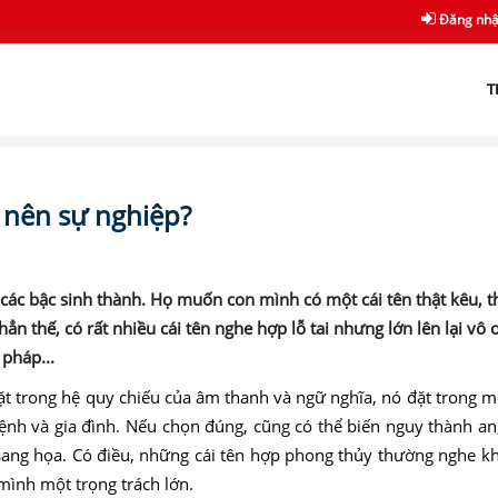
Đăng nh
T
m nên sự nghiệp?
các bậc sinh thành. Họ muốn con mình có một cái tên thật kêu, t
n thế, có rất nhiều cái tên nghe hợp lỗ tai nhưng lớn lên lại vô ơ
pháp...
t trong hệ quy chiếu của âm thanh và ngữ nghĩa, nó đặt trong m
nh và gia đình. Nếu chọn đúng, cũng có thể biến nguy thành an
sang họa. Có điều, những cái tên hợp phong thủy thường nghe k
 mình một trọng trách lớn.