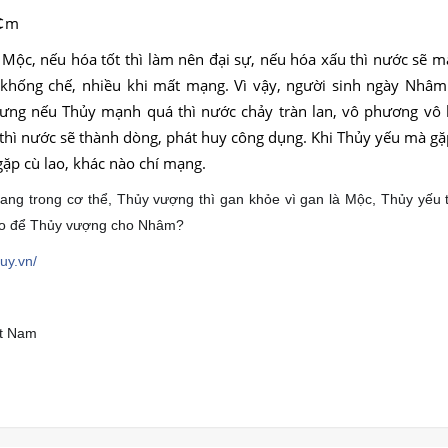
h
Mộc, nếu hóa tốt thì làm nên đại sự, nếu hóa xấu thì nước sẽ m
 khống chế, nhiều khi mất mạng. Vì vậy, người sinh ngày Nhâm
ưng nếu Thủy mạnh quá thì nước chảy tràn lan, vô phương vô 
thì nước sẽ thành dòng, phát huy công dụng. Khi Thủy yếu mà g
 gặp cù lao, khác nào chí mạng.
ng trong cơ thể, Thủy vượng thì gan khỏe vì gan là Mộc, Thủy yếu t
nào để Thủy vượng cho Nhâm?
uy.vn/
ệt Nam