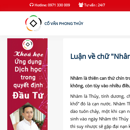
(current)
Hotline: 0971 330 009
Tư vấn : 24/7
CỐ VẤN PHONG THỦY
Luận về chữ "Nhâ
Nhâm là thiên can thứ chín tr
không, còn tùy vào nhiều điều
Nhâm là Thủy, tính dương, ch
khổ” đó là cạn nước. Nhâm T
dào tuôn chảy, một khi cạn 
sinh vào ngày Nhâm thì Thủy 
thì suy nhược sẽ gặp đại nạn 