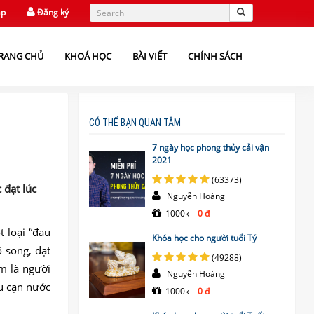
ập
Đăng ký
RANG CHỦ
KHOÁ HỌC
BÀI VIẾT
CHÍNH SÁCH
CÓ THỂ BẠN QUAN TÂM
7 ngày học phong thủy cải vận
2021
(63373)
 đạt lúc
Nguyễn Hoàng
1000k
0 đ
 loại “đau
Khóa học cho người tuổi Tý
 song, dạt
(49288)
m là người
Nguyễn Hoàng
u cạn nước
1000k
0 đ