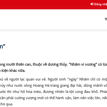
Đăng nh
T
m"
ong mười thiên can, thuộc về dương thủy. "Nhâm vi vương" có lúc
 kiện khác nữa.
ủ về người lạc quan vui vẻ. Người sinh "ngày" Nhâm chỉ có một
hủy như nước sông Hoàng Hà tràng giang đại hải, dũng mãnh vô
nước thì như hổ hóa mèo, đương nhiên là tột cùng đau khổ. Phà
cần phải cường vượng mới có thể hành vận, làm nên việc lớn, nế
khó qua.