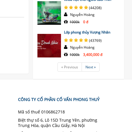
(44208)
Nguyễn Hoàng
1000k
0 đ
Lớp phong thủy Vượng Nhân
(43769)
Nguyễn Hoàng
1000k
3,400,000 đ
« Previous
Next »
CÔNG TY CỔ PHẦN CỐ VẤN PHONG THUỶ
Mã số thuế 0106862718
Biệt thự số 6, Lô 15D Trung Yên, phường
Trung Hòa, quận Cầu Giấy, Hà Nội