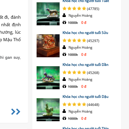
Khóa học cho người tuổi Tuất
(47785)
Nguyễn Hoàng
ất đi, đánh
1000k
0 đ
 nhất định
hướng, lúc
Khóa học cho người tuổi Sửu
ặp Mậu Thổ
(45297)
Nguyễn Hoàng
1000k
0 đ
hì gan suy,
Khóa học cho người tuổi Dần
(45268)
Nguyễn Hoàng
1000k
0 đ
Khóa học cho người tuổi Dậu
(44648)
Nguyễn Hoàng
1000k
0 đ
Khóa học cho người tuổi Thìn