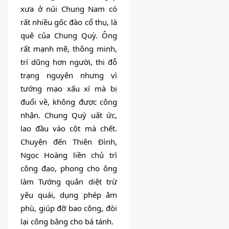
DỊCH
xưa ở núi Chung Nam có 
VỤ
rất nhiều gốc đào cổ thụ, là 
BÀI
quê của Chung Quỳ. Ông 
VIẾT
rất mạnh mẽ, thông minh, 
trí dũng hơn người, thi đỗ 
trạng nguyên nhưng vì 
tướng mạo xấu xí mà bị 
đuổi về, không được công 
nhận. Chung Quỳ uất ức, 
lao đầu vào cột mà chết. 
Chuyện đến Thiên Đình, 
Ngọc Hoàng liền chủ trì 
công đạo, phong cho ông 
làm Tướng quân diệt trừ 
yêu quái, dụng phép âm 
phù, giúp đỡ bao công, đòi 
lại công bằng cho bá tánh.