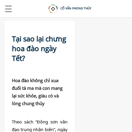
☰
CỐ VẤN PHONG THỦY
Tại sao lại chưng
hoa đào ngày
Tết?
ĐĂNG
NHẬP
|
ĐĂNG
Hoa đào không chỉ xua
KÝ
đuổi tà ma mà con mang
lại sức khỏe, giàu có và
lòng chung thủy
TRANG
CHỦ
KHOÁ
Theo sách “Đông sơn vân 
HỌC
đạo trung nhân biên”, ngày 