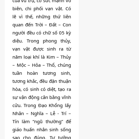
của vũ trụ, có sức mạnh vô 
biên, chi phối vạn vật. Có 
lẽ vì thế, những thứ liên 
quan đến Trời – Đất – Con 
người đều có chữ số 05 kỳ 
diệu. Trong phong thủy, 
vạn vật được sinh ra từ 
năm loại khí là Kim – Thủy 
– Mộc – Hỏa – Thổ, chúng 
tuần hoàn tương sinh, 
tương khắc, đều đặn thuận 
hòa, có sinh có diệt, tạo ra 
sự vận động cân bằng vĩnh 
cửu. Trong Đạo Khổng lấy 
Nhân – Nghĩa – Lễ - Trí – 
Tín làm “ngũ thường” để 
giáo huấn nhân sinh sống 
sao cho đúng. Tư tưởng 