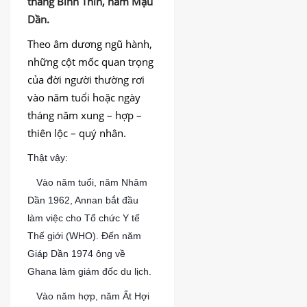
tháng Bính Thìn, năm Mậu
DỊCH
VỤ
Dần.
BÀI
Theo âm dương ngũ hành,
VIẾT
những cột mốc quan trọng
của đời người thường rơi
vào năm tuổi hoặc ngày
tháng năm xung – hợp –
thiên lộc – quý nhân.
Thật vậy:
?
Vào năm tuổi, năm Nhâm
Dần 1962, Annan bắt đầu
làm việc cho Tổ chức Y tế
Thế giới (WHO). Đến năm
Giáp Dần 1974 ông về
Ghana làm giám đốc du lịch.
?
Vào năm hợp, năm Ất Hợi