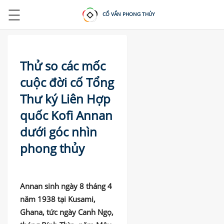
☰
CỐ VẤN PHONG THỦY
Thử so các mốc
cuộc đời cố Tổng
Thư ký Liên Hợp
ĐĂNG
NHẬP
quốc Kofi Annan
|
dưới góc nhìn
ĐĂNG
KÝ
phong thủy
TRANG
CHỦ
Annan sinh ngày 8 tháng 4
năm 1938 tại Kusami,
KHOÁ
HỌC
Ghana, tức ngày Canh Ngọ,