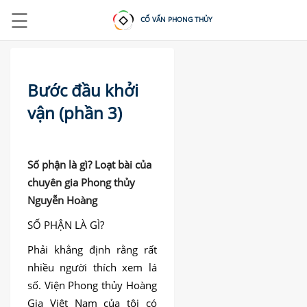
☰
CỐ VẤN PHONG THỦY
Bước đầu khởi
vận (phần 3)
ĐĂNG
NHẬP
|
Số phận là gì? Loạt bài của
chuyên gia Phong thủy
ĐĂNG
KÝ
Nguyễn Hoàng
SỐ PHẬN LÀ GÌ?
TRANG
Phải khẳng định rằng rất
CHỦ
nhiều người thích xem lá
KHOÁ
số. Viện Phong thủy Hoàng
HỌC
Gia Việt Nam của tôi có