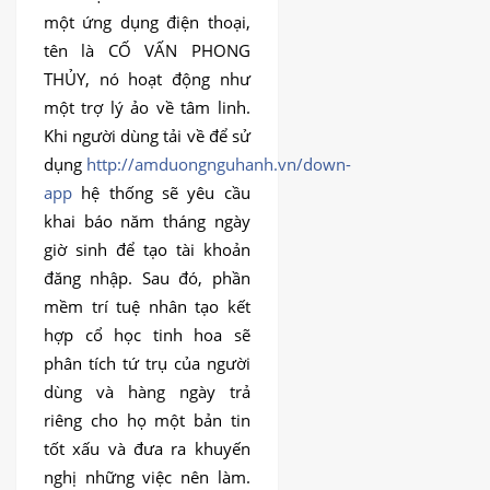
DỊCH
một ứng dụng điện thoại,
VỤ
tên là CỐ VẤN PHONG
BÀI
THỦY, nó hoạt động như
VIẾT
một trợ lý ảo về tâm linh.
Khi người dùng tải về để sử
dụng
http://amduongnguhanh.vn/down-
app
hệ thống sẽ yêu cầu
khai báo năm tháng ngày
giờ sinh để tạo tài khoản
đăng nhập. Sau đó, phần
mềm trí tuệ nhân tạo kết
hợp cổ học tinh hoa sẽ
phân tích tứ trụ của người
dùng và hàng ngày trả
riêng cho họ một bản tin
tốt xấu và đưa ra khuyến
nghị những việc nên làm.