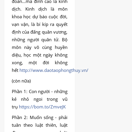
đoán…mà đỉnh cao là kinh
dịch. Kinh dịch là môn
khoa học dự báo cuộc đời,
vạn vận, là bí kíp ra quyết
định của đấng quân vương,
những người quân tử. Bộ
môn này vô cùng huyền
diệu, học một ngày không
xong, một đời không
hết
http://www.daotaophongthuy.vn/
(còn nữa)
Phần 1: Con người - những
kẻ nhỏ ngoi trong vũ
trụ
https://bom.to/ZmveJK
Phần 2: Muốn sống - phải
tuân theo luật thiên, luật