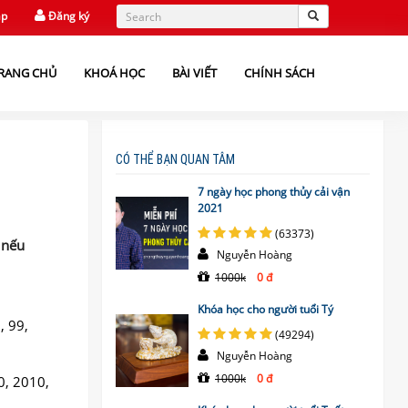
ập
Đăng ký
RANG CHỦ
KHOÁ HỌC
BÀI VIẾT
CHÍNH SÁCH
CÓ THỂ BẠN QUAN TÂM
7 ngày học phong thủy cải vận
2021
(63373)
 nếu
Nguyễn Hoàng
1000k
0 đ
Khóa học cho người tuổi Tý
, 99,
(49294)
Nguyễn Hoàng
1000k
0 đ
0, 2010,