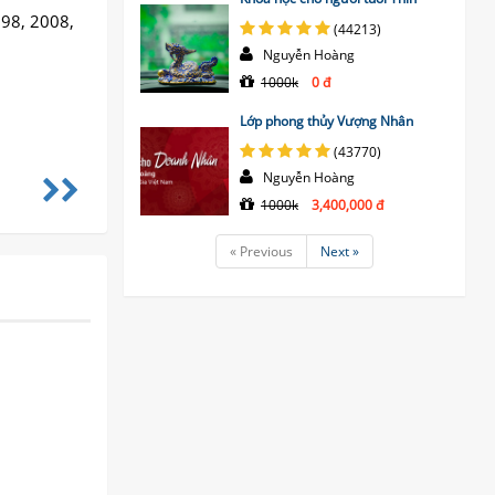
 98, 2008,
(44213)
Nguyễn Hoàng
1000k
0 đ
Lớp phong thủy Vượng Nhân
(43770)
Nguyễn Hoàng
1000k
3,400,000 đ
« Previous
Next »