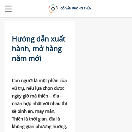
☰
CỐ VẤN PHONG THỦY
Hướng dẫn xuất
hành, mở hàng
năm mới
ĐĂNG
NHẬP
|
ĐĂNG
Con người là một phần của
KÝ
vũ trụ, nếu lựa chọn được
ngày giờ mà thiên – địa –
nhân hợp nhất với nhau thì
TRANG
CHỦ
sẽ bình an, may mắn.
Thiên là thời gian, địa là
KHOÁ
HỌC
không gian phương hướng,