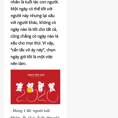
nhân là tuổi tác con người.
DỊCH
VỤ
Một ngày có thể tốt với
người này nhưng lại xấu
BÀI
VIẾT
với người khác, không có
ngày nào là tốt cho tất cả,
cũng chẳng có ngày nào là
xấu cho mọi thứ. Vì vậy,
“cẩn tắc vô áy náy”, chọn
ngày giờ tốt là một việc
nên làm.
- Mùng 1 tết: người
tuổi
Nhâm, Ất, Quý, Tuất, Hợi nên