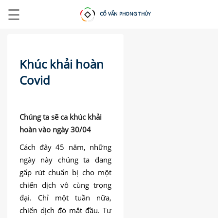
☰
CỐ VẤN PHONG THỦY
Khúc khải hoàn
Covid
ĐĂNG
NHẬP
|
Chúng ta sẽ ca khúc khải
hoàn vào ngày 30/04
ĐĂNG
KÝ
Cách đây 45 năm, những
ngày này chúng ta đang
TRANG
gấp rút chuẩn bị cho một
CHỦ
chiến dịch vô cùng trọng
KHOÁ
đại. Chỉ một tuần nữa,
HỌC
chiến dịch đó mắt đầu. Tư