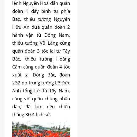
DỊCH
lệnh Nguyễn Hoà dẫn quân
VỤ
đoàn 1 dấy binh từ phía
BÀI
Bắc, thiếu tường Nguyễn
VIẾT
Hữu An đưa quân đoàn 2
hành vận từ Đông Nam,
thiếu tướng Vũ Lăng cùng
quân đoàn 3 tốc lai từ Tây
Bắc, thiếu tướng Hoàng
Cầm cùng quân đoàn 4 tốc
xuất tại Đông Bắc, đoàn
232 do trung tướng Lê Đức
Anh tổng lực từ Tây Nam,
cùng với quần chúng nhân
dân, đã làm nên c
hiến
thắng 30.4 lịch sử.