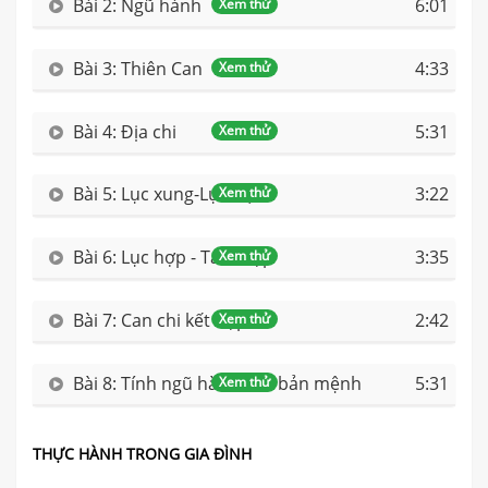
Bài 2: Ngũ hành
6:01
Xem thử
Bài 3: Thiên Can
4:33
Xem thử
Bài 4: Địa chi
5:31
Xem thử
Bài 5: Lục xung-Lục Hại
3:22
Xem thử
Bài 6: Lục hợp - Tam hợp
3:35
Xem thử
Bài 7: Can chi kết hợp
2:42
Xem thử
Bài 8: Tính ngũ hành của bản mệnh
5:31
Xem thử
THỰC HÀNH TRONG GIA ĐÌNH