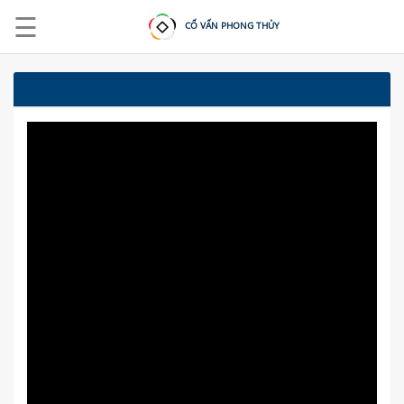
☰
CỐ VẤN PHONG THỦY
KHÓA HỌC CHO NGƯỜI TUỔI TUẤT
ĐĂNG
NHẬP
|
ĐĂNG
KÝ
TRANG
CHỦ
KHOÁ
HỌC