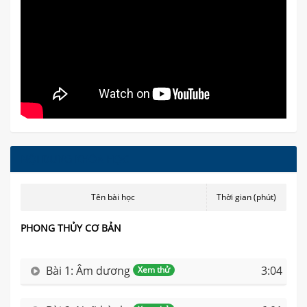
DỊCH
VỤ
BÀI
VIẾT
NỘI DUNG KHÓA HỌC
Tên bài học
Thời gian (phút)
PHONG THỦY CƠ BẢN
Bài 1: Âm dương
3:04
Xem thử