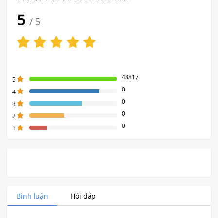
5
/ 5
48817
5
0
4
80%
0
Complete
3
80%
(danger)
0
Complete
2
80%
(danger)
0
Complete
1
80%
(danger)
Complete
(danger)
Bình luận
Hỏi đáp