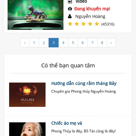
Video
Đang khuyến mại
Nguyễn Hoàng
(45316)
‹
1
2
3
4
5
6
7
8
›
Có thể bạn quan tâm
Hướng dẫn cúng rằm tháng Bảy
Chuyên gia Phong thủy Nguyễn Hoàng
Chiếc áo mẹ vá
Phong Thủy là đây, Bồ Tát cũng là đây!