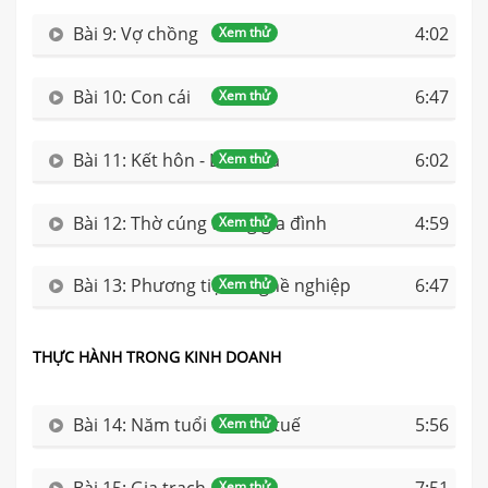
Bài 9: Vợ chồng
4:02
Xem thử
Bài 10: Con cái
6:47
Xem thử
Bài 11: Kết hôn - Làm nhà
6:02
Xem thử
Bài 12: Thờ cúng trong gia đình
4:59
Xem thử
Bài 13: Phương tiện - Nghề nghiệp
6:47
Xem thử
THỰC HÀNH TRONG KINH DOANH
Bài 14: Năm tuổi và Thái tuế
5:56
Xem thử
Xem thử