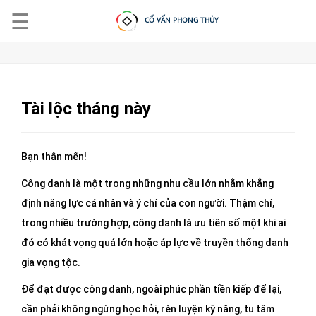
☰
CỐ VẤN PHONG THỦY
Tài lộc tháng này
ĐĂNG
NHẬP
Bạn thân mến!
|
Công danh là một trong những nhu cầu lớn nhằm khẳng
ĐĂNG
KÝ
định năng lực cá nhân và ý chí của con người. Thậm chí,
trong nhiều trường hợp, công danh là ưu tiên số một khi ai
đó có khát vọng quá lớn hoặc áp lực về truyền thống danh
TRANG
CHỦ
gia vọng tộc.
KHOÁ
Để đạt được công danh, ngoài phúc phần tiền kiếp để lại,
HỌC
cần phải không ngừng học hỏi, rèn luyện kỹ năng, tu tâm