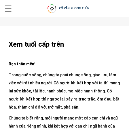
☰
CỐ VẤN PHONG THỦY
Xem tuổi cấp trên
ĐĂNG
NHẬP
Bạn thân mến!
|
Trong cuộc sống, chúng ta phải chung sống, giao lưu, làm
ĐĂNG
KÝ
việc với rất nhiều người. Có người khi kết hợp với ta thì mang
lại sức khỏe, tài lộc, hạnh phúc, mọi việc hanh thông. Có
người khi kết hợp thì ngược lại, xảy ra trục trặc, ốm đau, bất
TRANG
CHỦ
hòa, thậm chí đổ vỡ, trở mặt, phá sản.
KHOÁ
Chúng ta biết rằng, mỗi người mang một cặp can chi và ngũ
HỌC
hành của riêng mình, khi kết hợp với can chi, ngũ hành của