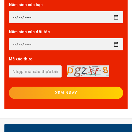
Năm sinh của bạn
Năm sinh của đối tác
Mã xác thực
XEM NGAY
CÓ THỂ BẠN QUAN TÂM